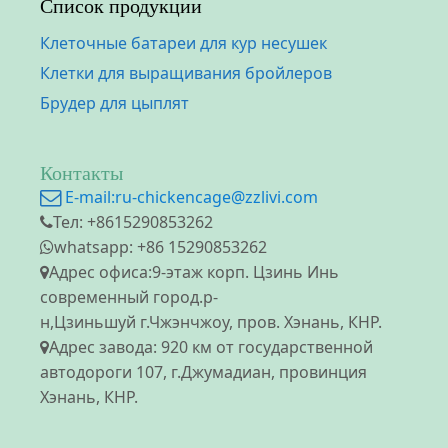
Список продукции
Клеточные батареи для кур несушек
Клетки для выращивания бройлеров
Брудер для цыплят
Контакты
E-mail:
ru-chickencage@zzlivi.com
Тел: +8615290853262
whatsapp: +86 15290853262
Адрес офиса:9-этаж корп. Цзинь Инь
современный город.р-
н,Цзиньшуй г.Чжэнчжоу, пров. Хэнань, КНР.
Адрес завода: 920 км от государственной
автодороги 107, г.Джумадиан, провинция
Хэнань, КНР.