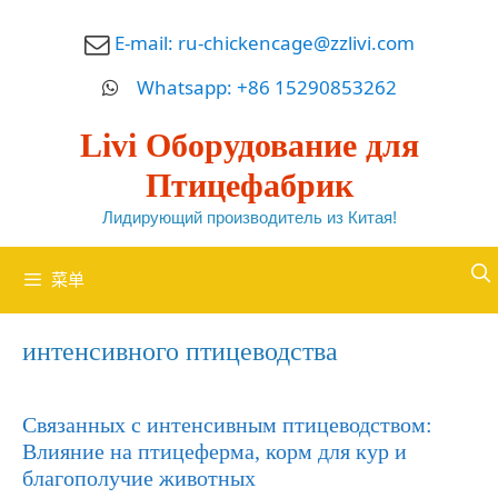
跳
E-mail:
ru-chickencage@zzlivi.com
至
内
Whatsapp: +86 15290853262
容
Livi Оборудование для
Птицефабрик
Лидирующий производитель из Китая!
菜单
интенсивного птицеводства
Связанных с интенсивным птицеводством:
Влияние на птицеферма, корм для кур и
благополучие животных