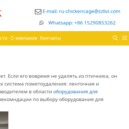
к
E-mail:
ru-chickencage@zzlivi.com
Whatsapp: +86 15290853262
сти
О компании
Контакты
. Если его вовремя не удалять из птичника, он
ых система пометоудаления: ленточная и
зводителем в области
оборудования для
 рекомндации по выбору оборудования для