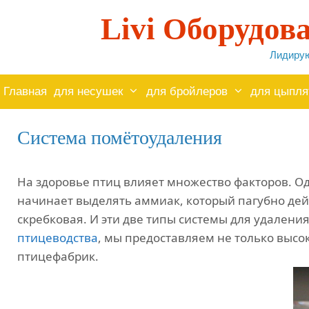
跳
Livi Оборудов
至
内
Лидирую
容
Главная
для несушек
для бройлеров
для цыпля
Система помётоудаления
На здоровье птиц влияет множество факторов. Од
начинает выделять аммиак, который пагубно дей
скребковая. И эти две типы системы для удален
птицеводства
, мы предоставляем не только выс
птицефабрик.