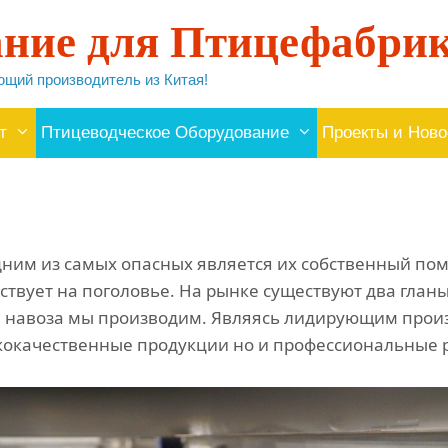
ание для Птицефабри
щий производитель из Китая!
т
Птицеводческое Оборудование
Проекты и Ново
ним из самых опасных является их собственный помет
ствует на поголовье. На рынке существуют два глан
ия навоза мы производим. Являясь лидирующим прои
ококачественные продукции но и профессиональные