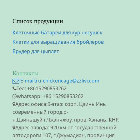
Список продукции
Клеточные батареи для кур несушек
Клетки для выращивания бройлеров
Брудер для цыплят
Контакты
E-mail:
ru-chickencage@zzlivi.com
Тел: +8615290853262
whatsapp: +86 15290853262
Адрес офиса:9-этаж корп. Цзинь Инь
современный город.р-
н,Цзиньшуй г.Чжэнчжоу, пров. Хэнань, КНР.
Адрес завода: 920 км от государственной
автодороги 107, г.Джумадиан, провинция