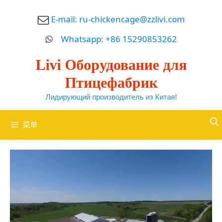
跳
E-mail:
ru-chickencage@zzlivi.com
至
内
Whatsapp: +86 15290853262
容
Livi Оборудование для
Птицефабрик
Лидирующий производитель из Китая!
菜单