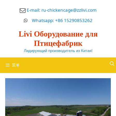
跳
E-mail:
ru-chickencage@zzlivi.com
至
内
Whatsapp: +86 15290853262
容
Livi Оборудование для
Птицефабрик
Лидирующий производитель из Китая!
菜单