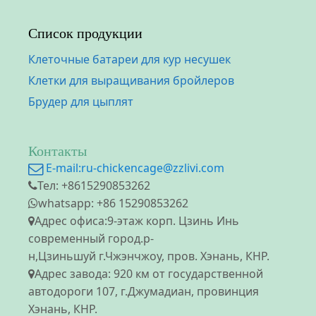
Список продукции
Клеточные батареи для кур несушек
Клетки для выращивания бройлеров
Брудер для цыплят
Контакты
E-mail:
ru-chickencage@zzlivi.com
Тел: +8615290853262
whatsapp: +86 15290853262
Адрес офиса:9-этаж корп. Цзинь Инь
современный город.р-
н,Цзиньшуй г.Чжэнчжоу, пров. Хэнань, КНР.
Адрес завода: 920 км от государственной
автодороги 107, г.Джумадиан, провинция
Хэнань, КНР.