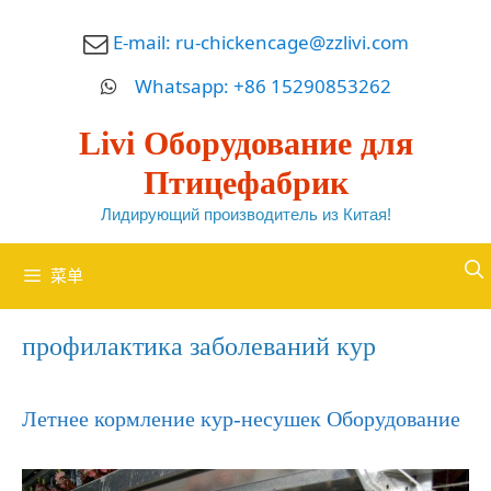
跳
E-mail:
ru-chickencage@zzlivi.com
至
内
Whatsapp: +86 15290853262
容
Livi Оборудование для
Птицефабрик
Лидирующий производитель из Китая!
菜单
профилактика заболеваний кур
Летнее кормление кур-несушек Оборудование