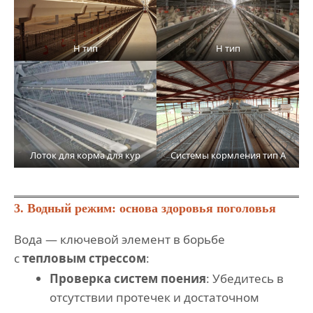
H тип
H тип
Лоток для корма для кур
Системы кормления тип A
3. Водный режим: основа здоровья поголовья
Вода — ключевой элемент в борьбе
с
тепловым стрессом
:
Проверка систем поения
: Убедитесь в
отсутствии протечек и достаточном