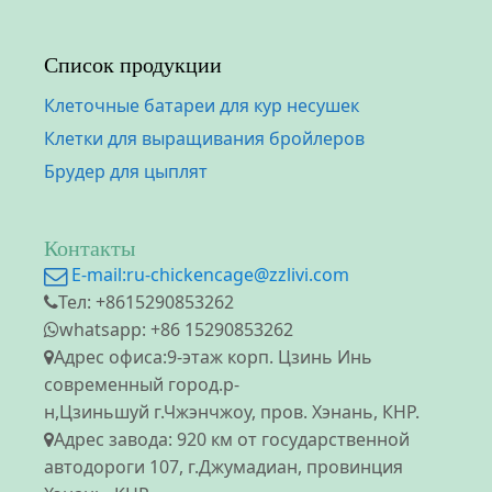
Список продукции
Клеточные батареи для кур несушек
Клетки для выращивания бройлеров
Брудер для цыплят
Контакты
E-mail:
ru-chickencage@zzlivi.com
Тел: +8615290853262
whatsapp: +86 15290853262
Адрес офиса:9-этаж корп. Цзинь Инь
современный город.р-
н,Цзиньшуй г.Чжэнчжоу, пров. Хэнань, КНР.
Адрес завода: 920 км от государственной
автодороги 107, г.Джумадиан, провинция