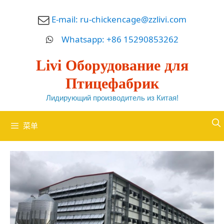
跳
E-mail:
ru-chickencage@zzlivi.com
至
内
Whatsapp: +86 15290853262
容
Livi Оборудование для
Птицефабрик
Лидирующий производитель из Китая!
菜单