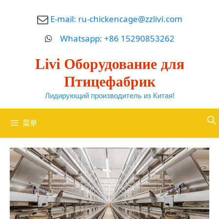
跳
E-mail:
ru-chickencage@zzlivi.com
至
内
Whatsapp: +86 15290853262
容
Livi Оборудование для
Птицефабрик
Лидирующий производитель из Китая!
菜单